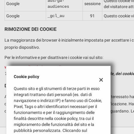
ads/ga-
Questo cookie vi
Google
sessione
audiences
del visitatore att
Google
_gcl_au
91
Questo cookie vie
RIMOZIONE DEI COOKIE
La maggioranza dei browser è inizialmente impostata per accettare i co
proprio dispositivo.
Per le informative e per disattivare i cookie vai sul sito:
www.youronlinechoices.com/it
Teniamo a precisare che la disattivazione, anche parziale, dei cookie
Cookie policy
DIRITTI DELL'INTERESSATO
Questo sito e gli strumenti di terze parti in esso
integrati trattano dati personali (es. dati di
Ai sensi dell'art. 7 Codice Privacy, in qualsiasi momento l'interessato ha
navigazione o indirizzi IP) e fanno uso di Cookie,
chiederne l'integrazione o l'aggiornamento, oppure la rettificazione. Ha a
Pixel, Tags o altri identificatori necessari per il
opporsi per motivi legittimi al trattamento dei dati che la riguardano. Le
funzionamento e per il raggiungimento delle
finalità descritte nella cookie policy, tra cui il
miglioramento delle funzionalità del sito e la
pubblicità personalizzata. Cliccando sul