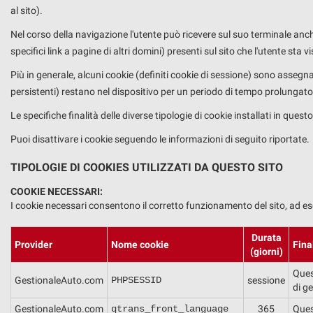
tracciamento
al sito).
che
adottiamo
Nel corso della navigazione l'utente può ricevere sul suo terminale anche
DOVE SIAMO
per
specifici link a pagine di altri domini) presenti sul sito che l'utente sta v
offrire
Più in generale, alcuni cookie (definiti cookie di sessione) sono assegna
le
funzionalità
persistenti) restano nel dispositivo per un periodo di tempo prolungato
e
Le specifiche finalità delle diverse tipologie di cookie installati in quest
svolgere
le
Puoi disattivare i cookie seguendo le informazioni di seguito riportate.
attività
di
TIPOLOGIE DI COOKIES UTILIZZATI DA QUESTO SITO
seguito
descritte.
COOKIE NECESSARI:
Per
I cookie necessari consentono il corretto funzionamento del sito, ad es
ottenere
maggiori
Durata
informazioni
Provider
Nome cookie
Fina
(giorni)
sull'utilità
e
Ques
GestionaleAuto.com
PHPSESSID
sessione
sul
di ge
funzionamento
GestionaleAuto.com
qtrans_front_language
365
Ques
di