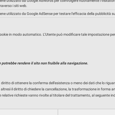
ene utilizzato da Google AdWords per coinvolgere nuovamente i visitatori 
raverso i siti web.
ne utilizzato da Google AdSense per testare l'efficacia della pubblicità su tu
okie in modo automatico. L’Utente può modificare tale impostazione per bl
 potrebbe rendere il sito non fruibile alla navigazione.
 diritto di ottenere la conferma dell'esistenza o meno dei dati che lo riguar
ltresì il diritto di chiedere la cancellazione, la trasformazione in forma an
 relative richieste vanno rivolte al titolare del trattamento, al seguente in