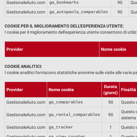
tta
GestionaleAuto.com
ga_bookmarks
90
Que
ti
GestionaleAuto.com
ga_autopaola_comparables
90
Que
COOKIE PER IL MIGLIORAMENTO DELL'ESPERIENZA UTENTE:
mpre
Cookie necessari
I cookie per il miglioramento dell'esperienza utente consentono di utiliz
ilitato
Provider
Nome cookie
Cookie delle preferenze
Cookie per il miglioramento dell'esperienza utente
COOKIE ANALITICI:
I cookie analitici forniscono statistiche anonime sulle visite alle varie pa
Cookie analitici
Durata
Provider
Nome cookie
Finalità
(giorni)
Cookie di marketing
GestionaleAuto.com
ga_comparables
90
Questo c
Questo c
GestionaleAuto.com
ga_rental_comparables
90
sistema 
GestionaleAuto.com
ga_tracker
1
Questo co
GestionaleAuto.com
ga_view_counter
1
Questo c