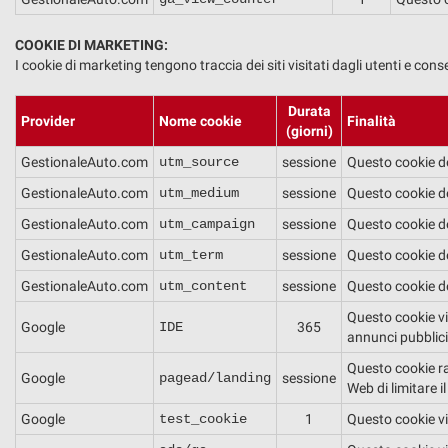
COOKIE DI MARKETING:
I cookie di marketing tengono traccia dei siti visitati dagli utenti e cons
Durata
Provider
Nome cookie
Finalità
(giorni)
GestionaleAuto.com
utm_source
sessione
Questo cookie de
GestionaleAuto.com
utm_medium
sessione
Questo cookie de
GestionaleAuto.com
utm_campaign
sessione
Questo cookie de
GestionaleAuto.com
utm_term
sessione
Questo cookie de
GestionaleAuto.com
utm_content
sessione
Questo cookie de
Questo cookie vie
Google
IDE
365
annunci pubblicit
Questo cookie rac
Google
pagead/landing
sessione
Web di limitare i
Google
test_cookie
1
Questo cookie vie