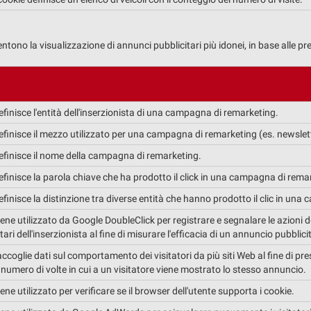
entono la visualizzazione di annunci pubblicitari più idonei, in base alle pre
finisce l'entità dell'inserzionista di una campagna di remarketing.
finisce il mezzo utilizzato per una campagna di remarketing (es. newslet
finisce il nome della campagna di remarketing.
finisce la parola chiave che ha prodotto il click in una campagna di rema
finisce la distinzione tra diverse entità che hanno prodotto il clic in una 
ne utilizzato da Google DoubleClick per registrare e segnalare le azioni de
ari dell'inserzionista al fine di misurare l'efficacia di un annuncio pubblici
coglie dati sul comportamento dei visitatori da più siti Web al fine di pres
l numero di volte in cui a un visitatore viene mostrato lo stesso annuncio.
ne utilizzato per verificare se il browser dell'utente supporta i cookie.