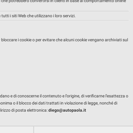
che potrebbero convertirsi in clienti in base al comportamento online
tti i siti Web che utilizzano i loro servizi.
occare i cookie o per evitare che alcuni cookie vengano archiviati sul
dano e di conoscerne il contenuto e l'origine, di verificarne l'esattezza o
onima o il blocco dei dati trattati in violazione di legge, nonché di
dirizzo di posta elettronica:
diego@autopaola.it