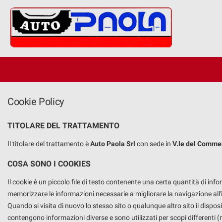
HOME
Le
tue
preferenze
AZIENDA
di
consenso
OCCASIONI
Il
seguente
pannello
Cookie Policy
KM ZERO
ti
consente
TITOLARE DEL TRATTAMENTO
di
NEOPATENTATI
esprimere
Il titolare del trattamento è
Auto Paola Srl
con sede in
V.le del Commer
le
tue
ACQUISTIAMO USATO
COSA SONO I COOKIES
preferenze
di
Il cookie è un piccolo file di testo contenente una certa quantità di inf
consenso
ASSISTENZA
memorizzare le informazioni necessarie a migliorare la navigazione all'in
alle
Quando si visita di nuovo lo stesso sito o qualunque altro sito il dispos
tecnologie
di
CONTATTI
contengono informazioni diverse e sono utilizzati per scopi differenti (n