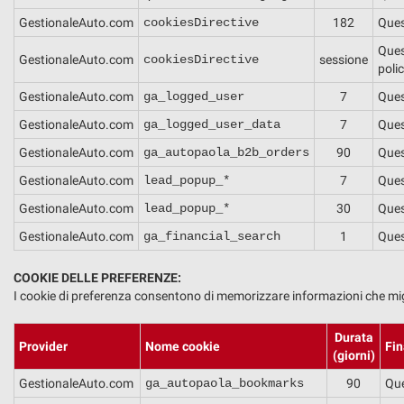
questi
GestionaleAuto.com
cookiesDirective
182
Ques
strumenti
Ques
di
GestionaleAuto.com
cookiesDirective
sessione
polic
tracciamento
si
GestionaleAuto.com
ga_logged_user
7
Ques
rimanda
GestionaleAuto.com
ga_logged_user_data
7
Ques
alla
cookie
GestionaleAuto.com
ga_autopaola_b2b_orders
90
Ques
policy.
Puoi
GestionaleAuto.com
lead_popup_*
7
Ques
rivedere
GestionaleAuto.com
lead_popup_*
30
Ques
e
modificare
GestionaleAuto.com
ga_financial_search
1
Ques
le
tue
COOKIE DELLE PREFERENZE:
scelte
I cookie di preferenza consentono di memorizzare informazioni che miglio
in
qualsiasi
Durata
momento.
Provider
Nome cookie
Fin
(giorni)
GestionaleAuto.com
ga_autopaola_bookmarks
90
Que