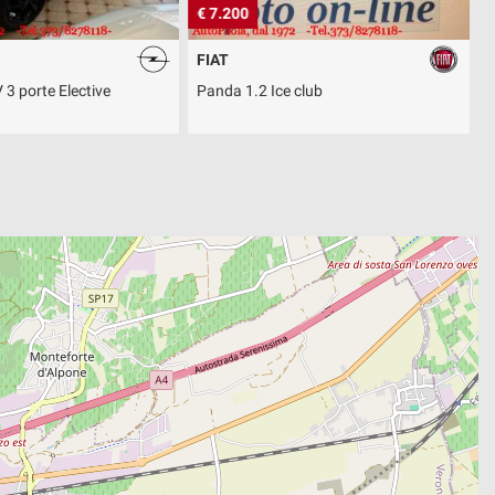
€ 7.200
€
FIAT
 3 porte Elective
Panda 1.2 Ice club
P