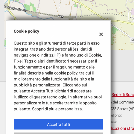
Cookie policy
Questo sito e gli strumenti di terze parti in esso
integrati trattano dati personali (es. dati di
navigazione o indirizzi IP) e fanno uso di Cookie,
Pixel, Tags o altri identificatori necessari per il
funzionamento e per il raggiungimento delle
finalità descritte nella cookie policy, tra cui il
miglioramento delle funzionalità del sito e la
pubblicità personalizzata. Cliccando sul
pulsante Accetta Tutti dichiari di accettare
Sede di Soa
l'utilizzo di queste tecnologie. In alternativa puoi
V.le del Commerc
personalizzare le tue scelte tramite l'apposito
Leggi
pulsante. Scopri di più e personalizza.
37038 Soave (V
la
Telefono:
cookie
Email:
policy
Accetta tutti
Indicazioni stra