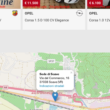
€ 11.500
€ 6.100
OPEL
OPEL
V
Corsa 1.5 D 100 CV Elegance
Corsa 1.0 12V
×
Sede di Soave
V.le del Commercio, 16
37038 Soave (VR)
Indicazioni stradali