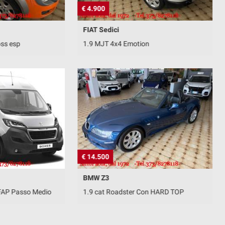
€ 4.900
FIAT Sedici
oss esp
1.9 MJT 4x4 Emotion
€ 14.500
BMW Z3
FAP Passo Medio
1.9 cat Roadster Con HARD TOP