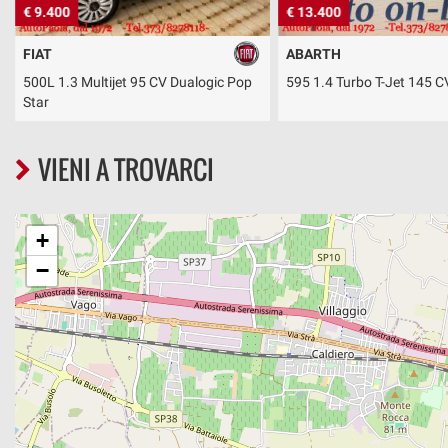
€ 9.400
€ 13.400
FIAT
ABARTH
500L 1.3 Multijet 95 CV Dualogic Pop
595 1.4 Turbo T-Jet 145 C
Star
VIENI A TROVARCI
+
−