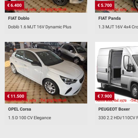
€ 6.400
€ 5.700
FIAT Doblo
FIAT Panda
Doblò 1.6 MJT 16V Dynamic Plus
1.3 MJT 16V 4x4 Cr
€ 11.500
€ 7.900
OPEL Corsa
PEUGEOT Boxer
1.5 D 100 CV Elegance
330 2.2 HDi/110CV 