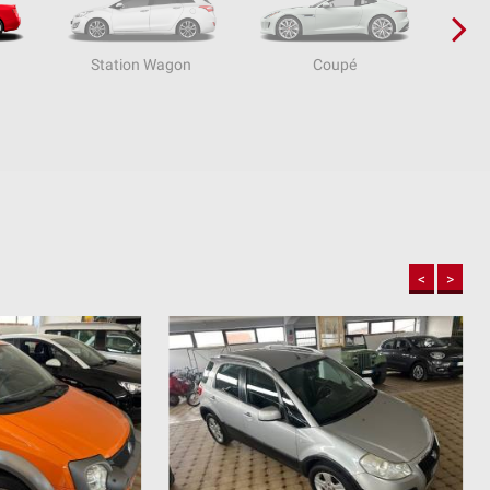
Station Wagon
Coupé
<
>