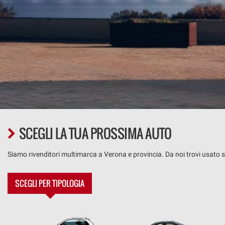
tracciamento
che
adottiamo
DOVE SIAMO
per
offrire
le
funzionalità
e
svolgere
le
attività
di
seguito
SCEGLI LA TUA PROSSIMA AUTO
descritte.
Per
Siamo rivenditori multimarca a Verona e provincia. Da noi trovi usato s
ottenere
maggiori
informazioni
SCEGLI PER TIPOLOGIA
sull'utilità
e
sul
funzionamento
di