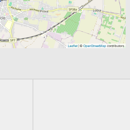
Leaflet
| ©
OpenStreetMap
contributors