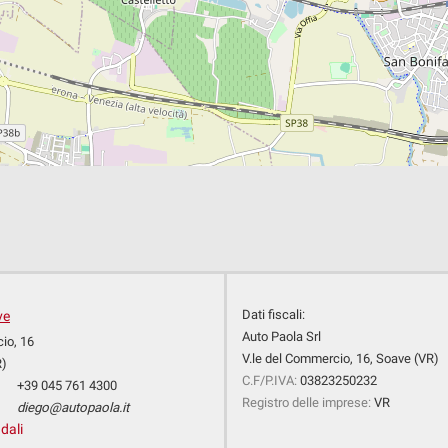
Dati fiscali:
ve
Auto Paola Srl
io, 16
V.le del Commercio, 16, Soave (VR)
R)
C.F/P.IVA:
03823250232
+39 045 761 4300
Registro delle imprese:
VR
diego@autopaola.it
dali