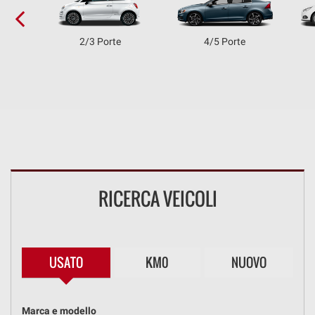
questi
strumenti
2/3 Porte
4/5 Porte
di
tracciamento
si
rimanda
alla
cookie
policy.
Puoi
rivedere
e
modificare
RICERCA VEICOLI
le
tue
scelte
in
qualsiasi
USATO
KM0
NUOVO
momento.
Marca e modello