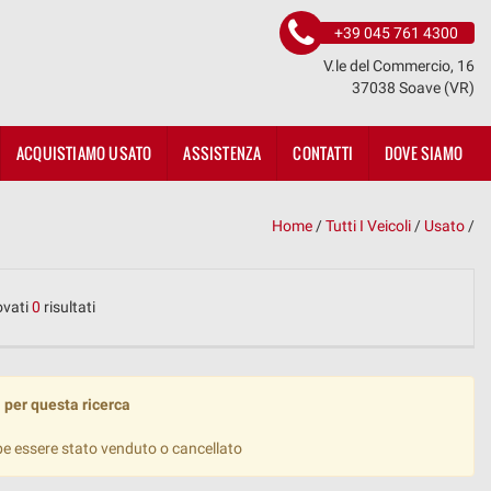
+39 045 761 4300
V.le del Commercio, 16
37038 Soave (VR)
ACQUISTIAMO USATO
ASSISTENZA
CONTATTI
DOVE SIAMO
Home
/
Tutti I Veicoli
/
Usato
/
ovati
0
risultati
 per questa ricerca
be essere stato venduto o cancellato