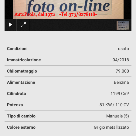
tracciamento
che
adottiamo
DOVE SIAMO
per
×
offrire
le
funzionalità
e
Condizioni
usato
svolgere
le
Immatricolazione
04/2018
attività
di
Chilometraggio
79.000
seguito
descritte.
Alimentazione
Benzina
Per
ottenere
Cilindrata
1199 Cm³
maggiori
Potenza
81 KW / 110 CV
informazioni
sull'utilità
Tipo di cambio
Manuale (5)
e
sul
Colore esterno
Grigio metallizzato
funzionamento
di