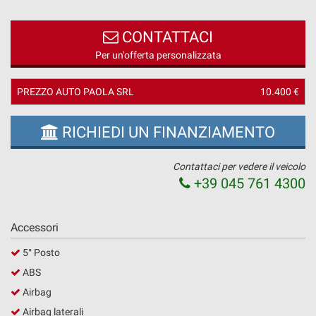
questi
strumenti
CONTATTACI
di
Per un'offerta personalizzata
tracciamento
si
rimanda
PREZZO AUTO PAOLA SRL
10.400 €
alla
cookie
policy.
RICHIEDI UN FINANZIAMENTO
Puoi
rivedere
Contattaci per vedere il veicolo
e
+39 045 761 4300
modificare
le
tue
scelte
Accessori
in
5° Posto
qualsiasi
momento.
ABS
Airbag
Airbag laterali