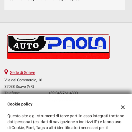
Sede di Soave
V.le del Commercio, 16
37038 Soave (VR)
Telefono:
+39 045 761 4300
Email:
diego@autopaola.it
Cookie policy
Indicazioni stradali
Questo sito e gli strumenti di terze parti in esso integrati trattano
dati personali (es. dati di navigazione o indirizzi IP) e fanno uso
Dati fiscali:
di Cookie, Pixel, Tags o altri identificatori necessari per il