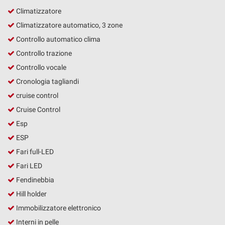
Salva
Climatizzatore
le
Climatizzatore automatico, 3 zone
impostazioni
Controllo automatico clima
Controllo trazione
Controllo vocale
Cronologia tagliandi
cruise control
Cruise Control
Esp
ESP
Fari full-LED
Fari LED
Fendinebbia
Hill holder
Immobilizzatore elettronico
Interni in pelle