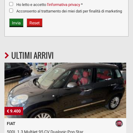
Ho letto e accetto
l'informativa privacy
*
Acconsento al trattamento dei miei dati per finalità di marketing
ULTIMI ARRIVI
€ 9.400
€
FIAT
500L 1.3 Multijet 95 CV Dualogic Pop Star
5