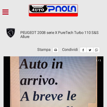
HOME
Le
tue
preferenze
AZIENDA
di
consenso
PEUGEOT 2008 serie X PureTech Turbo 110 S&S
OCCASIONI
Allure
Il
seguente
pannello
KM ZERO
Stampa
Condividi
ti
consente
di
1
/
1
NEOPATENTATI
esprimere
le
tue
ACQUISTIAMO USATO
preferenze
di
consenso
ASSISTENZA
alle
tecnologie
di
CONTATTI