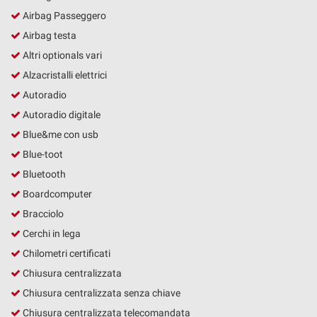
tta
Airbag Passeggero
ti
Airbag testa
Altri optionals vari
mpre
Cookie necessari
Alzacristalli elettrici
ilitato
Autoradio
Cookie delle preferenze
Autoradio digitale
Blue&me con usb
Cookie per il miglioramento dell'esperienza utente
Blue-toot
Cookie analitici
Bluetooth
Boardcomputer
Cookie di marketing
Bracciolo
Cerchi in lega
Chilometri certificati
Leggi
la
Chiusura centralizzata
cookie
Chiusura centralizzata senza chiave
policy
Chiusura centralizzata telecomandata