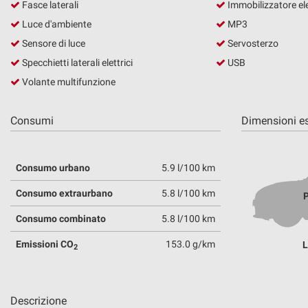
Fasce laterali
Immobilizzatore el
questi
Luce d'ambiente
MP3
strumenti
di
Sensore di luce
Servosterzo
tracciamento
Specchietti laterali elettrici
USB
si
Volante multifunzione
rimanda
alla
cookie
Consumi
Dimensioni es
policy.
Puoi
rivedere
e
Consumo urbano
5.9 l/100 km
modificare
le
Consumo extraurbano
5.8 l/100 km
P
tue
Consumo combinato
5.8 l/100 km
scelte
in
Emissioni CO
153.0 g/km
L
qualsiasi
2
momento.
Descrizione