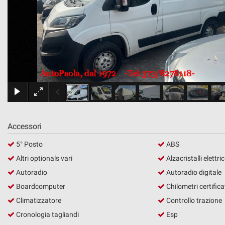
tracciamento
che
adottiamo
DOVE SIAMO
per
offrire
le
funzionalità
e
svolgere
le
attività
di
seguito
Accessori
descritte.
5° Posto
ABS
Per
ottenere
Altri optionals vari
Alzacristalli elettric
maggiori
Autoradio
Autoradio digitale
informazioni
sull'utilità
Boardcomputer
Chilometri certifica
e
Climatizzatore
Controllo trazione
sul
Cronologia tagliandi
Esp
funzionamento
di