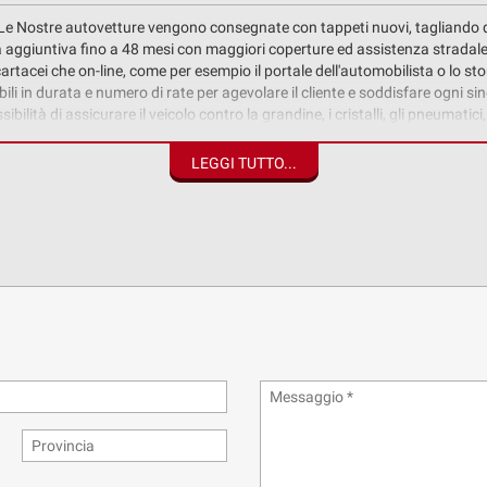
a. Le Nostre autovetture vengono consegnate con tappeti nuovi, tagliando 
ggiuntiva fino a 48 mesi con maggiori coperture ed assistenza stradale. 
a cartacei che on-line, come per esempio il portale dell'automobilista o lo s
ili in durata e numero di rate per agevolare il cliente e soddisfare ogni sin
ità di assicurare il veicolo contro la grandine, i cristalli, gli pneumatici, 
LEGGI TUTTO...
ioni potrebbero contenere delle imprecisioni involontarie. Questa descr