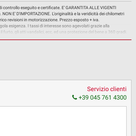
di controllo eseguito e certificate. E' GARANTITA ALLE VIGENTI
NON E' D'IMPORTAZIONE. L'originalità e la veridicità dei chilometri
torico revisioni in motorizzazione. Prezzo esposto + iva.
gola esigenza. I tassi di interesse sono agevolati grazie alla
il furto, gli atti vandalici, ecc, ed una protezione del bene a 360 gradi.
izione non ha valore contrattuale ed alcuni dati e caratteristiche
Servizio clienti
+39 045 761 4300