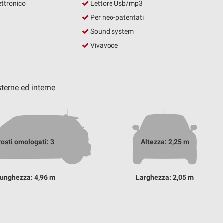
ettronico
Lettore Usb/mp3
Per neo-patentati
Sound system
Vivavoce
terne ed interne
osti omologati: 3
Altezza: 2,25 m
unghezza: 4,96 m
Larghezza: 2,05 m