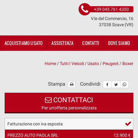
+39 045 761 4300
V.le del Commercio, 16
37038 Soave (VR)
ACQUISTIAMO USATO
ASSISTENZA
CONTATTI
DOVE SIAMO
Home
/
Tutti I Veicoli
/
Usato
/
Peugeot
/
Boxer
Stampa
Condividi
CONTATTACI
Per un'offerta personalizzata
Fatturazione con iva esposta
PREZZO AUTO PAOLA SRL
12.900 €