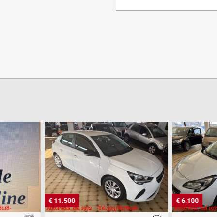
€ 11.500
€ 6.100