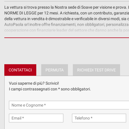
tta
ti
La vettura si trova presso la Nostra sede di Soave per visione e prov
NORME DI LEGGE per 12 mesi. A richiesta, con un contributo, garanzia a
della vettura in vendita è dimostrabile e verificabile in diversi modi, si
AutoPaola srl inoltre offre finanziamenti, non obbligatori, personalizzab
mpre
Cookie necessari
cooperazione con finanziarie leader del settore che danno anche la possibil
ilitato
Permutiamo il Vostro usato.
Cookie delle preferenze
LE FOTO DELL'AUTO SONO REALI E NON MODIFICATE. Tuttavia, le informaz
possono essere stati inseriti da programmi automatici
Cookie per il miglioramento dell'esperienza utente
CONTATTACI
PERMUTA
RICHIEDI TEST DRIVE
Cookie analitici
Vuoi saperne di più? Scrivici!
Cookie di marketing
I campi contrassegnati con * sono obbligatori.