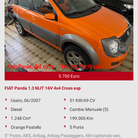
5.700 Euro
FIAT Panda 1.3 MJT 16V 4x4 Cross esp
Usato, 06/2007
51 KW/69 CV
Diesel
Cambio Manuale (5)
1.248 Cm³
199.000 Km
Orange Pastello
5 Porte
5° Posto, ABS, Airbag, Airbag Passeggero, Altri optionals vari,