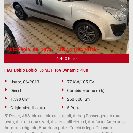
6.400 Euro
FIAT Doblo Doblò 1.6 MJT 16V Dynamic Plus
Usato, 06/2013
77 KW/105 CV
Diesel
Cambio Manuale (6)
1.598 Cm³
268.000 Km
Grigio Metallizzato
5 Porte
5° Posto, ABS, Airbag, Airbag laterali, Airbag Passeggero, Airbag
testa, Altri optionals vari, Alzacristalli elettrici, Antifurto, Autoradio,
Autoradio digitale, Boardcomputer, Cerchi in lega, Chiusura