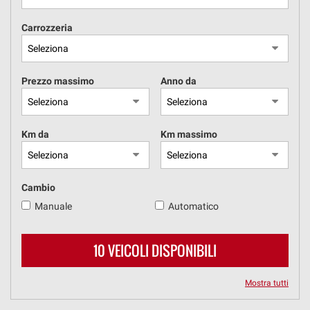
tracciamento
che
Carrozzeria
adottiamo
DOVE SIAMO
per
offrire
le
Prezzo massimo
Anno da
funzionalità
e
svolgere
le
Km da
Km massimo
attività
di
seguito
descritte.
Cambio
Per
Manuale
Automatico
ottenere
maggiori
informazioni
10 VEICOLI DISPONIBILI
sull'utilità
e
sul
Mostra tutti
funzionamento
di