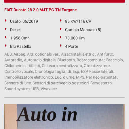
FIAT Ducato 28 2.0 MJT PC-TN Furgone
Usato, 06/2019
85 KW/116 CV
Diesel
Cambio Manuale (5)
1.956 Cm³
73.000 Km
Blu Pastello
4 Porte
ABS, Airbag, Altri optionals vari, Alzacristalli elettrici, Antifurto,
Autoradio, Autoradio digitale, Bluetooth, Boardcomputer, Bracciolo,
Chilometri certificati, Chiusura centralizzata, Climatizzatore,
Controllo vocale, Cronologia tagliandi, Esp, ESP, Fasce laterali,
Immobilizzatore elettronico, Luci diurne, MP3, Per neo-patentati,
Sensore di luce, Sensori di parcheggio posteriori, Servosterzo,
Sound system, USB, Vivavoce