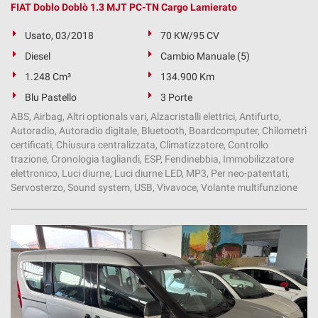
FIAT Doblo Doblò 1.3 MJT PC-TN Cargo Lamierato
Usato, 03/2018
70 KW/95 CV
Diesel
Cambio Manuale (5)
1.248 Cm³
134.900 Km
Blu Pastello
3 Porte
ABS, Airbag, Altri optionals vari, Alzacristalli elettrici, Antifurto,
Autoradio, Autoradio digitale, Bluetooth, Boardcomputer, Chilometri
certificati, Chiusura centralizzata, Climatizzatore, Controllo
trazione, Cronologia tagliandi, ESP, Fendinebbia, Immobilizzatore
elettronico, Luci diurne, Luci diurne LED, MP3, Per neo-patentati,
Servosterzo, Sound system, USB, Vivavoce, Volante multifunzione