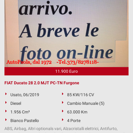
11.900 Euro
FIAT Ducato 28 2.0 MJT PC-TN Furgone
Usato, 06/2019
85 KW/116 CV
Diesel
Cambio Manuale (5)
1.956 Cm³
63.000 Km
Bianco Pastello
4 Porte
ABS, Airbag, Altri optionals vari, Alzacristalli elettrici, Antifurto,