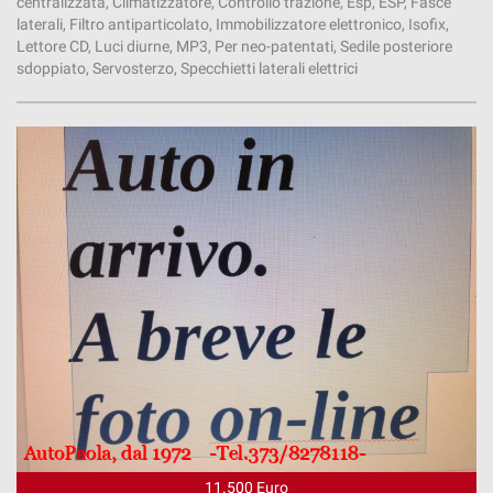
centralizzata, Climatizzatore, Controllo trazione, Esp, ESP, Fasce
laterali, Filtro antiparticolato, Immobilizzatore elettronico, Isofix,
Lettore CD, Luci diurne, MP3, Per neo-patentati, Sedile posteriore
sdoppiato, Servosterzo, Specchietti laterali elettrici
11.500 Euro