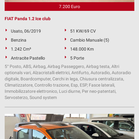
7.200 Euro
FIAT Panda 1.2 Ice club
Usato, 06/2019
51 KW/69 CV
Benzina
Cambio Manuale (5)
1.242 Cm³
148.000 Km
Antracite Pastello
5 Porte
5° Posto, ABS, Airbag, Airbag Passeggero, Airbag testa, Altri
optionals vari, Alzacristalli elettrici, Antifurto, Autoradio, Autoradio
digitale, Boardcomputer, Cerchi in lega, Chiusura centralizzata,
Climatizzatore, Controllo trazione, Esp, ESP, Fasce laterali,
Immobilizzatore elettronico, Luci diurne, Per neo-patentati,
Servosterzo, Sound system