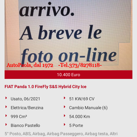
10.400 Euro
FIAT Panda 1.0 FireFly S&S Hybrid City Ice
Usato, 06/2021
51 KW/69 CV
Elettrica/Benzina
Cambio Manuale (6)
999 Cm³
54.000 Km
Bianco Pastello
5 Porte
5° Posto, ABS, Airbag, Airbag Passeggero, Airbag testa, Altri