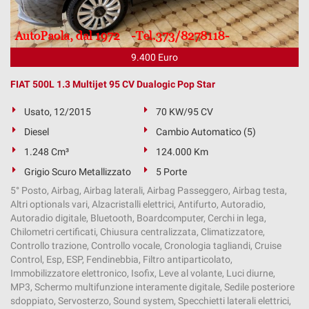
tta
ti
9.400 Euro
mpre
Cookie necessari
ilitato
FIAT 500L 1.3 Multijet 95 CV Dualogic Pop Star
Cookie delle preferenze
Usato, 12/2015
70 KW/95 CV
Diesel
Cambio Automatico (5)
Cookie per il miglioramento dell'esperienza utente
1.248 Cm³
124.000 Km
Cookie analitici
Grigio Scuro Metallizzato
5 Porte
5° Posto, Airbag, Airbag laterali, Airbag Passeggero, Airbag testa,
Cookie di marketing
Altri optionals vari, Alzacristalli elettrici, Antifurto, Autoradio,
Autoradio digitale, Bluetooth, Boardcomputer, Cerchi in lega,
Chilometri certificati, Chiusura centralizzata, Climatizzatore,
Controllo trazione, Controllo vocale, Cronologia tagliandi, Cruise
Leggi
Control, Esp, ESP, Fendinebbia, Filtro antiparticolato,
la
Immobilizzatore elettronico, Isofix, Leve al volante, Luci diurne,
cookie
MP3, Schermo multifunzione interamente digitale, Sedile posteriore
policy
sdoppiato, Servosterzo, Sound system, Specchietti laterali elettrici,