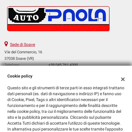
Sede di Soave
V.le del Commercio, 16
37038 Soave (VR)
Telefono:
+39 045 761 4300
Email:
diego@autopaola.it
Cookie policy
Indicazioni stradali
Questo sito e gli strumenti di terze parti in esso integrati trattano
dati personali (es. dati di navigazione o indirizzi IP) e fanno uso
Dati fiscali:
di Cookie, Pixel, Tags o altri identificatori necessari per il
Auto Paola Srl
funzionamento e per il raggiungimento delle finalità descritte
nella cookie policy, tra cui il miglioramento delle funzionalità del
V.le del Commercio, 16, Soave (VR)
sito e la pubblicità personalizzata. Cliccando sul pulsante
C.F/P.IVA:
03823250232
Accetta Tutti dichiari di accettare l'utilizzo di queste tecnologie.
Registro delle imprese:
VR
In alternativa puoi personalizzare le tue scelte tramite l'apposito