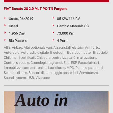
FIAT Ducato 28 2.0 MJT PC-TN Furgone
Usato, 06/2019
85 KW/116 CV
Diesel
Cambio Manuale (5)
1.956 Cm³
73.000 Km
Blu Pastello
4 Porte
ABS, Airbag, Altri optionals vari, Alzacristalli elettrici, Antifurto,
Autoradio, Autoradio digitale, Bluetooth, Boardcomputer, Bracciolo,
Chilometri certificati, Chiusura centralizzata, Climatizzatore,
Controllo vocale, Cronologia tagliandi, Esp, ESP, Fasce laterali,
Immobilizzatore elettronico, Luci diurne, MP3, Per neo-patentati,
Sensore di luce, Sensori di parcheggio posteriori, Servosterzo,
Sound system, USB, Vivavoce