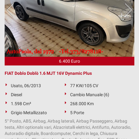
6.400 Euro
FIAT Doblo Doblò 1.6 MJT 16V Dynamic Plus
Usato, 06/2013
77 KW/105 CV
Diesel
Cambio Manuale (6)
1.598 Cm³
268.000 Km
Grigio Metallizzato
5 Porte
5° Posto, ABS, Airbag, Airbag laterali, Airbag Passeggero, Airbag
testa, Altri optionals vari, Alzacristalli elettrici, Antifurto, Autoradio,
Autoradio digitale, Boardcomputer, Cerchi in lega, Chiusura