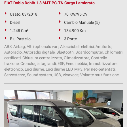
FIAT Doblo Doblò 1.3 MJT PC-TN Cargo Lamierato
Usato, 03/2018
70 KW/95 CV
Diesel
Cambio Manuale (5)
1.248 Cm³
134.900 Km
Blu Pastello
3 Porte
ABS, Airbag, Altri optionals vari, Alzacristalli elettrici, Antifurto,
Autoradio, Autoradio digitale, Bluetooth, Boardcomputer, Chilometri
certificati, Chiusura centralizzata, Climatizzatore, Controllo
trazione, Cronologia tagliandi, ESP, Fendinebbia, Immobilizzatore
elettronico, Luci diurne, Luci diurne LED, MP3, Per neo-patentati,
Servosterzo, Sound system, USB, Vivavoce, Volante multifunzione