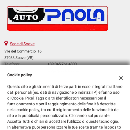
Sede di Soave
V.le del Commercio, 16
37038 Soave (VR)
Telefono:
+39 045 761 4300
Email:
diego@autopaola.it
Cookie policy
Indicazioni stradali
Questo sito e gli strumenti di terze parti in esso integrati trattano
dati personali (es. dati di navigazione o indirizzi IP) e fanno uso
Dati fiscali:
di Cookie, Pixel, Tags o altri identificatori necessari per il
Auto Paola Srl
funzionamento e per il raggiungimento delle finalità descritte
nella cookie policy, tra cui il miglioramento delle funzionalità del
V.le del Commercio, 16, Soave (VR)
sito e la pubblicità personalizzata. Cliccando sul pulsante
C.F/P.IVA:
03823250232
Accetta Tutti dichiari di accettare l'utilizzo di queste tecnologie.
Registro delle imprese:
VR
In alternativa puoi personalizzare le tue scelte tramite l'apposito