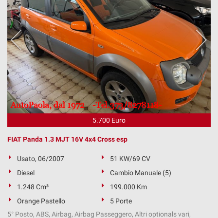
5.700 Euro
FIAT Panda 1.3 MJT 16V 4x4 Cross esp
Usato, 06/2007
51 KW/69 CV
Diesel
Cambio Manuale (5)
1.248 Cm³
199.000 Km
Orange Pastello
5 Porte
5° Posto, ABS, Airbag, Airbag Passeggero, Altri optionals vari,