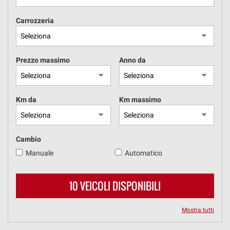
tracciamento
che
Carrozzeria
adottiamo
DOVE SIAMO
per
offrire
le
Prezzo massimo
Anno da
funzionalità
e
svolgere
le
Km da
Km massimo
attività
di
seguito
descritte.
Cambio
Per
Manuale
Automatico
ottenere
maggiori
informazioni
10 VEICOLI DISPONIBILI
sull'utilità
e
sul
Mostra tutti
funzionamento
di