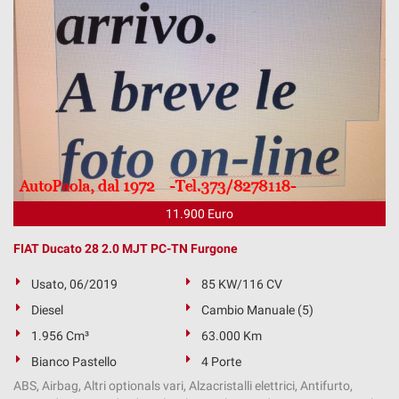
11.900 Euro
FIAT Ducato 28 2.0 MJT PC-TN Furgone
Usato, 06/2019
85 KW/116 CV
Diesel
Cambio Manuale (5)
1.956 Cm³
63.000 Km
Bianco Pastello
4 Porte
ABS, Airbag, Altri optionals vari, Alzacristalli elettrici, Antifurto,