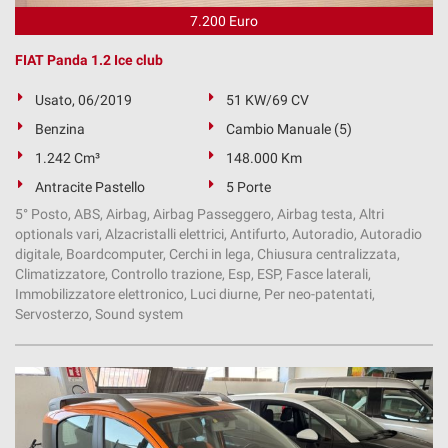
7.200 Euro
FIAT Panda 1.2 Ice club
Usato, 06/2019
51 KW/69 CV
Benzina
Cambio Manuale (5)
1.242 Cm³
148.000 Km
Antracite Pastello
5 Porte
5° Posto, ABS, Airbag, Airbag Passeggero, Airbag testa, Altri
optionals vari, Alzacristalli elettrici, Antifurto, Autoradio, Autoradio
digitale, Boardcomputer, Cerchi in lega, Chiusura centralizzata,
Climatizzatore, Controllo trazione, Esp, ESP, Fasce laterali,
Immobilizzatore elettronico, Luci diurne, Per neo-patentati,
Servosterzo, Sound system