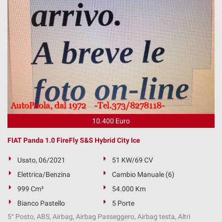
10.400 Euro
FIAT Panda 1.0 FireFly S&S Hybrid City Ice
Usato, 06/2021
51 KW/69 CV
Elettrica/Benzina
Cambio Manuale (6)
999 Cm³
54.000 Km
Bianco Pastello
5 Porte
5° Posto, ABS, Airbag, Airbag Passeggero, Airbag testa, Altri