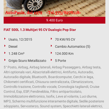
tta
ti
9.400 Euro
mpre
Cookie necessari
ilitato
FIAT 500L 1.3 Multijet 95 CV Dualogic Pop Star
Cookie delle preferenze
Usato, 12/2015
70 KW/95 CV
Diesel
Cambio Automatico (5)
Cookie per il miglioramento dell'esperienza utente
1.248 Cm³
124.000 Km
Cookie analitici
Grigio Scuro Metallizzato
5 Porte
5° Posto, Airbag, Airbag laterali, Airbag Passeggero, Airbag testa,
Cookie di marketing
Altri optionals vari, Alzacristalli elettrici, Antifurto, Autoradio,
Autoradio digitale, Bluetooth, Boardcomputer, Cerchi in lega,
Chilometri certificati, Chiusura centralizzata, Climatizzatore,
Controllo trazione, Controllo vocale, Cronologia tagliandi, Cruise
Leggi
Control, Esp, ESP, Fendinebbia, Filtro antiparticolato,
la
Immobilizzatore elettronico, Isofix, Leve al volante, Luci diurne,
cookie
MP3, Schermo multifunzione interamente digitale, Sedile posteriore
policy
sdoppiato, Servosterzo, Sound system, Specchietti laterali elettrici,