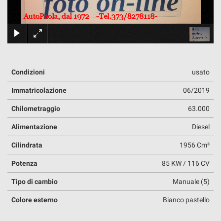
tracciamento
che
adottiamo
DOVE SIAMO
×
per
offrire
le
funzionalità
Condizioni
usato
e
svolgere
Immatricolazione
06/2019
le
attività
Chilometraggio
63.000
di
seguito
Alimentazione
Diesel
descritte.
Per
Cilindrata
1956 Cm³
ottenere
maggiori
Potenza
85 KW / 116 CV
informazioni
sull'utilità
Tipo di cambio
Manuale (5)
e
Colore esterno
Bianco pastello
sul
funzionamento
di