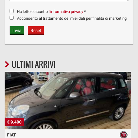
Ho letto e accetto
l'informativa privacy
*
Acconsento al trattamento dei miei dati per finalità di marketing
ULTIMI ARRIVI
€ 9.400
€
FIAT