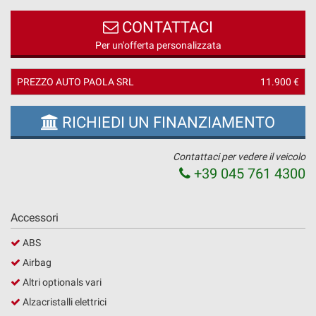
questi
CONTATTACI
strumenti
di
Per un'offerta personalizzata
tracciamento
si
PREZZO AUTO PAOLA SRL
11.900 €
rimanda
alla
cookie
RICHIEDI UN FINANZIAMENTO
policy.
Puoi
rivedere
Contattaci per vedere il veicolo
e
+39 045 761 4300
modificare
le
tue
Accessori
scelte
in
ABS
qualsiasi
Airbag
momento.
Altri optionals vari
Alzacristalli elettrici