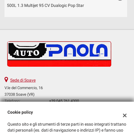
500L 1.3 Multijet 95 CV Dualogic Pop Star
5
Sede di Soave
V.le del Commercio, 16
37038 Soave (VR)
Telefono:
+39 045 761 4300
Email:
diego@autopaola.it
Cookie policy
Indicazioni stradali
Questo sito e gli strumenti di terze parti in esso integrati trattano
dati personali (es. dati di navigazione o indirizzi IP) e fanno uso