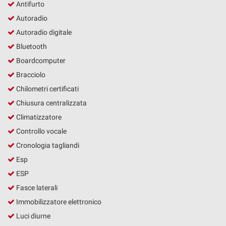
tta
Antifurto
ti
Autoradio
Autoradio digitale
mpre
Cookie necessari
Bluetooth
ilitato
Boardcomputer
Bracciolo
Cookie delle preferenze
Chilometri certificati
Cookie per il miglioramento dell'esperienza utente
Chiusura centralizzata
Climatizzatore
Cookie analitici
Controllo vocale
Cronologia tagliandi
Cookie di marketing
Esp
ESP
Leggi
Fasce laterali
la
cookie
Immobilizzatore elettronico
policy
Luci diurne