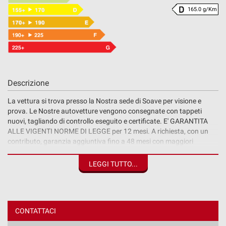
165.0 g/Km
Descrizione
La vettura si trova presso la Nostra sede di Soave per visione e
prova. Le Nostre autovetture vengono consegnate con tappeti
nuovi, tagliando di controllo eseguito e certificate. E' GARANTITA
ALLE VIGENTI NORME DI LEGGE per 12 mesi. A richiesta, con un
contributo, garanzia aggiuntiva fino a 48 mesi con maggiori
coperture ed assistenza stradale. NON E' D'IMPORTAZIONE.
L'originalità e la veridicità dei chilometri della vettura in vendita è
LEGGI TUTTO...
dimostrabile e verificabile in diversi modi, sia cartacei che on-line,
come per esempio il portale dell'automobilista o lo storico revisioni
in motorizzazione. Prezzo esposto + iva.
AutoPaola srl inoltre offre finanziamenti, non obbligatori,
CONTATTACI
personalizzabili in durata e numero di rate per agevolare il cliente e
soddisfare ogni singola esigenza. I tassi di interesse sono agevolati