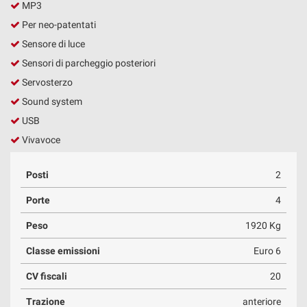
MP3
Salva
le
Per neo-patentati
impostazioni
Sensore di luce
Sensori di parcheggio posteriori
Servosterzo
Sound system
USB
Vivavoce
Posti
2
Porte
4
Peso
1920 Kg
Classe emissioni
Euro 6
CV fiscali
20
Trazione
anteriore