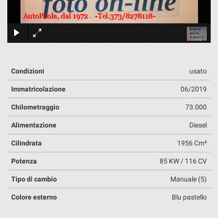
tracciamento
che
adottiamo
DOVE SIAMO
×
per
offrire
le
funzionalità
Condizioni
usato
e
svolgere
Immatricolazione
06/2019
le
attività
Chilometraggio
73.000
di
seguito
Alimentazione
Diesel
descritte.
Per
Cilindrata
1956 Cm³
ottenere
maggiori
Potenza
85 KW / 116 CV
informazioni
sull'utilità
Tipo di cambio
Manuale (5)
e
Colore esterno
Blu pastello
sul
funzionamento
di