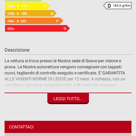
165.0 g/Km
Descrizione
La vettura si trova presso la Nostra sede di Soave per visione e
prova. Le Nostre autovetture vengono consegnate con tappeti
nuovi, tagliando di controllo eseguito e certificate. E' GARANTITA
ALLE VIGENTI NORME DI LEGGE per 12 mesi. A richiesta, con un
contributo, garanzia aggiuntiva fino a 48 mesi con maggiori
coperture ed assistenza stradale. NON E' D'IMPORTAZIONE.
L'originalità e la veridicità dei chilometri della vettura in vendita è
LEGGI TUTTO...
dimostrabile e verificabile in diversi modi, sia cartacei che on-line,
come per esempio il portale dell'automobilista o lo storico revisioni
in motorizzazione. Prezzo esposto + iva.
AutoPaola srl inoltre offre finanziamenti, non obbligatori,
CONTATTACI
personalizzabili in durata e numero di rate per agevolare il cliente e
soddisfare ogni singola esigenza. I tassi di interesse sono agevolati