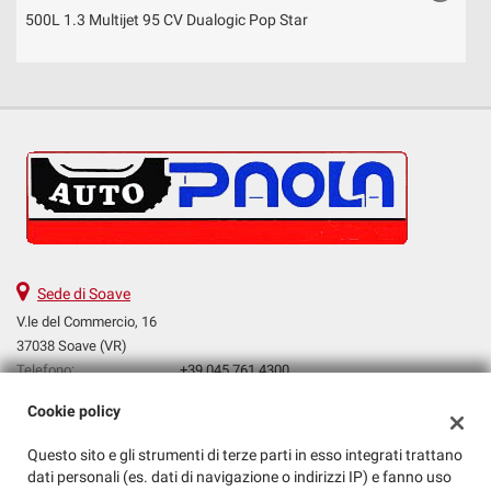
500L 1.3 Multijet 95 CV Dualogic Pop Star
5
Sede di Soave
V.le del Commercio, 16
37038 Soave (VR)
Telefono:
+39 045 761 4300
Email:
diego@autopaola.it
Cookie policy
Indicazioni stradali
Questo sito e gli strumenti di terze parti in esso integrati trattano
dati personali (es. dati di navigazione o indirizzi IP) e fanno uso