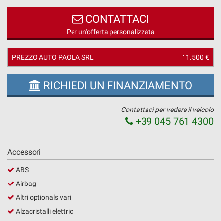
questi
CONTATTACI
strumenti
di
Per un'offerta personalizzata
tracciamento
si
PREZZO AUTO PAOLA SRL
11.500 €
rimanda
alla
cookie
RICHIEDI UN FINANZIAMENTO
policy.
Puoi
rivedere
Contattaci per vedere il veicolo
e
+39 045 761 4300
modificare
le
tue
Accessori
scelte
in
ABS
qualsiasi
Airbag
momento.
Altri optionals vari
Alzacristalli elettrici