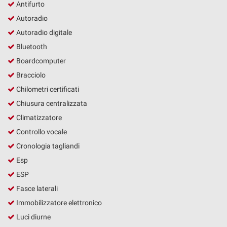
tta
Antifurto
ti
Autoradio
Autoradio digitale
mpre
Cookie necessari
Bluetooth
ilitato
Boardcomputer
Bracciolo
Cookie delle preferenze
Chilometri certificati
Cookie per il miglioramento dell'esperienza utente
Chiusura centralizzata
Climatizzatore
Cookie analitici
Controllo vocale
Cronologia tagliandi
Cookie di marketing
Esp
ESP
Leggi
Fasce laterali
la
cookie
Immobilizzatore elettronico
policy
Luci diurne