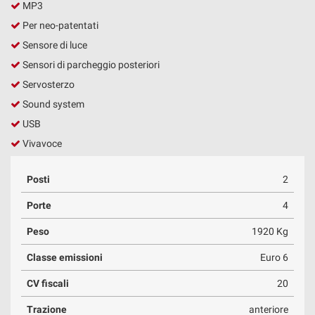
MP3
Salva
le
Per neo-patentati
impostazioni
Sensore di luce
Sensori di parcheggio posteriori
Servosterzo
Sound system
USB
Vivavoce
Posti
2
Porte
4
Peso
1920 Kg
Classe emissioni
Euro 6
CV fiscali
20
Trazione
anteriore