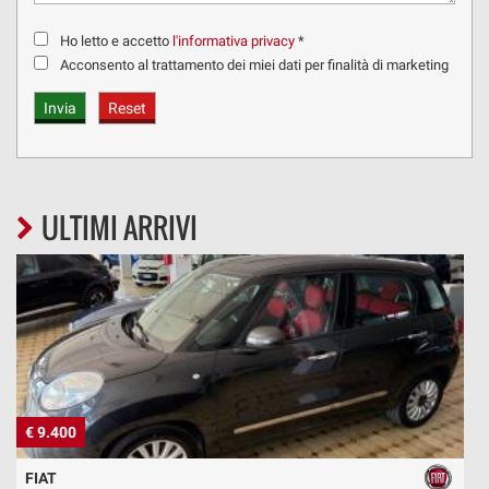
Ho letto e accetto
l'informativa privacy
*
Acconsento al trattamento dei miei dati per finalità di marketing
ULTIMI ARRIVI
€ 9.400
€
FIAT