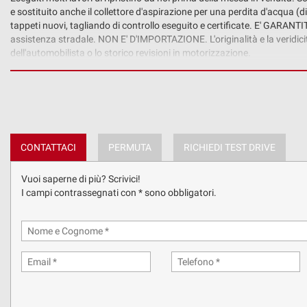
tta
e sostituito anche il collettore d'aspirazione per una perdita d'acqua 
ti
tappeti nuovi, tagliando di controllo eseguito e certificate. E' GARA
assistenza stradale. NON E' D'IMPORTAZIONE. L'originalità e la veridicità 
dell'automobilista o lo storico revisioni in motorizzazione.
AutoPaola srl inoltre offre finanziamenti, non obbligatori, personalizzab
mpre
Cookie necessari
cooperazione con finanziarie leader del settore che danno anche la possibil
ilitato
Permutiamo il Vostro usato.
Cookie delle preferenze
LE FOTO DELL'AUTO SONO REALI E NON MODIFICATE. Tuttavia, le informaz
possono essere stati inseriti da programmi automatici
Cookie per il miglioramento dell'esperienza utente
CONTATTACI
PERMUTA
RICHIEDI TEST DRIVE
Cookie analitici
Vuoi saperne di più? Scrivici!
I campi contrassegnati con * sono obbligatori.
Cookie di marketing