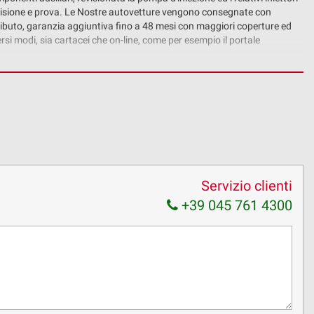
er visione e prova. Le Nostre autovetture vengono consegnate con
ibuto, garanzia aggiuntiva fino a 48 mesi con maggiori coperture ed
ersi modi, sia cartacei che on-line, come per esempio il portale
gola esigenza. I tassi di interesse sono agevolati grazie alla
il furto, gli atti vandalici, ecc, ed una protezione del bene a 360 gradi.
izione non ha valore contrattuale ed alcuni dati e caratteristiche
Servizio clienti
+39 045 761 4300