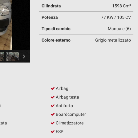
Cilindrata
1598 Cm³
Potenza
77 KW / 105 CV
Tipo di cambio
Manuale (6)
Colore esterno
Grigio metallizzato
Airbag
o
Airbag testa
i
Antifurto
Boardcomputer
zata
Climatizzatore
ESP