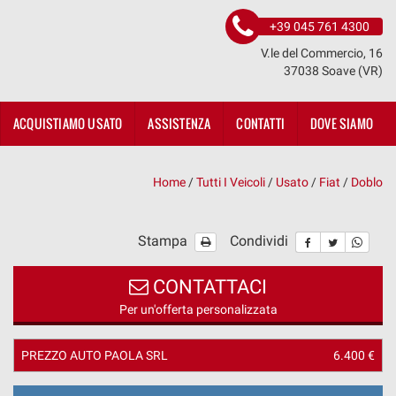
+39 045 761 4300
V.le del Commercio, 16
37038 Soave (VR)
ACQUISTIAMO USATO
ASSISTENZA
CONTATTI
DOVE SIAMO
Home
/
Tutti I Veicoli
/
Usato
/
Fiat
/
Doblo
Stampa
Condividi
CONTATTACI
Per un'offerta personalizzata
PREZZO AUTO PAOLA SRL
6.400 €