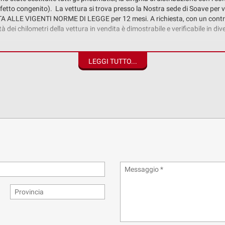
(difetto congenito). La vettura si trova presso la Nostra sede di Soave p
NTITA ALLE VIGENTI NORME DI LEGGE per 12 mesi. A richiesta, con un contr
dei chilometri della vettura in vendita è dimostrabile e verificabile in div
ili in durata e numero di rate per agevolare il cliente e soddisfare ogni sin
ità di assicurare il veicolo contro la grandine, i cristalli, gli pneumatici, 
LEGGI TUTTO...
ioni potrebbero contenere delle imprecisioni involontarie. Questa descr