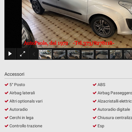
tracciamento
che
adottiamo
DOVE SIAMO
per
offrire
le
funzionalità
e
svolgere
le
attività
di
seguito
Accessori
descritte.
5° Posto
ABS
Per
ottenere
Airbag laterali
Airbag Passegger
maggiori
Altri optionals vari
Alzacristalli elettric
informazioni
sull'utilità
Autoradio
Autoradio digitale
e
Cerchi in lega
Chiusura centraliz
sul
Controllo trazione
Esp
funzionamento
di