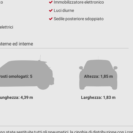
to
Immobilizzatore elettronico
Luci diurne
Sedile posteriore sdoppiato
lettrici
terne ed interne
osti omologati: 5
Altezza: 1,85 m
unghezza: 4,39 m
Larghezza: 1,83 m
no state sestituite tutti gli pneumatici, la cinghia di distribuzione con i com