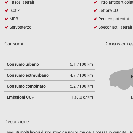
Fasce laterali
Filtro antiparticola
questi
Isofix
Lettore CD
strumenti
di
MP3
Per neo-patentati
tracciamento
Servosterzo
Specchietti laterali e
si
rimanda
alla
Consumi
Dimensioni es
cookie
policy.
Puoi
Consumo urbano
6.1 l/100 km
rivedere
e
Consumo extraurbano
4.7 l/100 km
P
modificare
le
Consumo combinato
5.2 l/100 km
tue
scelte
Emissioni CO
138.0 g/km
L
2
in
qualsiasi
momento.
Descrizione
Eseguiti molti lavori di ripristino da noi prima della messa in vendita. So